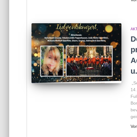
AKT
D
p
A
u
„So
14.
Ful
Bon
bev
gei
Vo