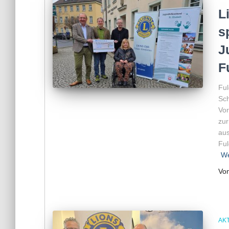
L
s
J
F
Ful
Sch
Vor
zu
aus
Ful
We
Vo
AKT