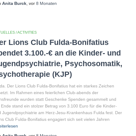
n
Anita Burck
, vor
8 Monaten
UELLES / ACTIVITIES
er Lions Club Fulda-Bonifatius
pendet 3.100.-€ an die Kinder- und
ugendpsychiatrie, Psychosomatik,
sychotherapie (KJP)
da. Der Lions Club Fulda-Bonifatius hat ein starkes Zeichen
etzt. Im Rahmen eines feierlichen Club-abends der
onsfreunde wurden statt Geschenke Spenden gesammelt und
Ende stand ein stolzer Betrag von 3.100 Euro für die Kinder-
 Jugendpsychiatrie am Herz-Jesu-Krankenhaus Fulda fest. Der
ns Club Fulda-Bonifatius engagiert sich seit vielen Jahren
iterlesen
n
Anita Burck
, vor
8 Monaten