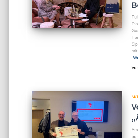
B
Ful
Dia
Gas
Hes
Sip
mit
We
Vo
AKT
V
„
Am 
bun