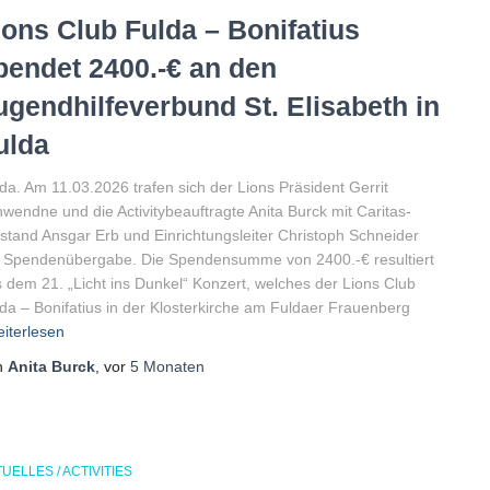
ions Club Fulda – Bonifatius
pendet 2400.-€ an den
ugendhilfeverbund St. Elisabeth in
ulda
da. Am 11.03.2026 trafen sich der Lions Präsident Gerrit
wendne und die Activitybeauftragte Anita Burck mit Caritas-
stand Ansgar Erb und Einrichtungsleiter Christoph Schneider
r Spendenübergabe. Die Spendensumme von 2400.-€ resultiert
 dem 21. „Licht ins Dunkel“ Konzert, welches der Lions Club
da – Bonifatius in der Klosterkirche am Fuldaer Frauenberg
iterlesen
n
Anita Burck
, vor
5 Monaten
UELLES / ACTIVITIES