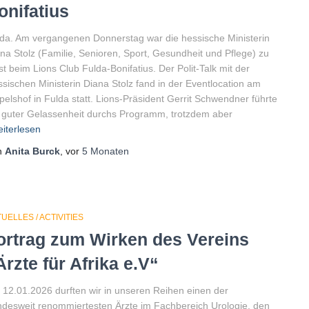
onifatius
da. Am vergangenen Donnerstag war die hessische Ministerin
na Stolz (Familie, Senioren, Sport, Gesundheit und Pflege) zu
t beim Lions Club Fulda-Bonifatius. Der Polit-Talk mit der
sischen Ministerin Diana Stolz fand in der Eventlocation am
pelshof in Fulda statt. Lions-Präsident Gerrit Schwendner führte
 guter Gelassenheit durchs Programm, trotzdem aber
iterlesen
n
Anita Burck
, vor
5 Monaten
UELLES / ACTIVITIES
ortrag zum Wirken des Vereins
Ärzte für Afrika e.V“
12.01.2026 durften wir in unseren Reihen einen der
desweit renommiertesten Ärzte im Fachbereich Urologie, den