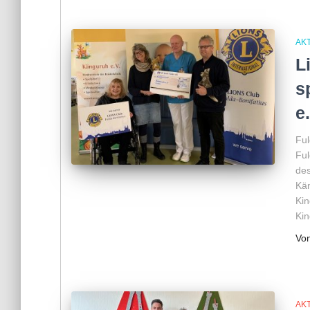
AKT
L
s
e
Ful
Ful
des
Kän
Kin
Kin
Vo
AKT