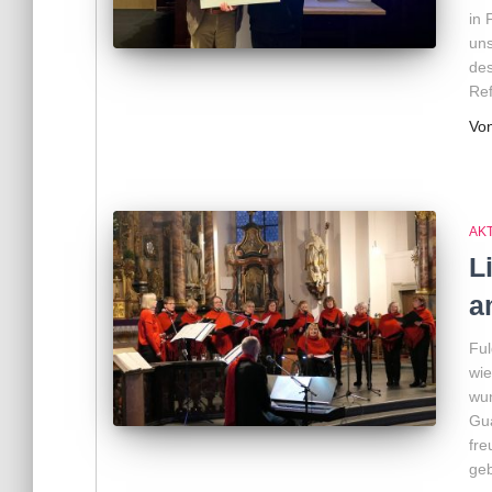
in 
uns
des
Ref
Vo
AKT
L
a
Ful
wie
wun
Gua
fre
geb