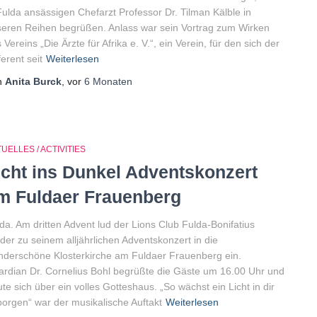
Fulda ansässigen Chefarzt Professor Dr. Tilman Kälble in
eren Reihen begrüßen. Anlass war sein Vortrag zum Wirken
 Vereins „Die Ärzte für Afrika e. V.“, ein Verein, für den sich der
erent seit
Weiterlesen
n
Anita Burck
, vor
6 Monaten
UELLES / ACTIVITIES
icht ins Dunkel Adventskonzert
m Fuldaer Frauenberg
da. Am dritten Advent lud der Lions Club Fulda-Bonifatius
der zu seinem alljährlichen Adventskonzert in die
derschöne Klosterkirche am Fuldaer Frauenberg ein.
rdian Dr. Cornelius Bohl begrüßte die Gäste um 16.00 Uhr und
ute sich über ein volles Gotteshaus. „So wächst ein Licht in dir
orgen“ war der musikalische Auftakt
Weiterlesen