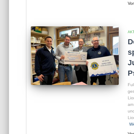
Vo
AKT
D
s
J
P
Ful
ges
Li
am 
und
Lio
We
Vo