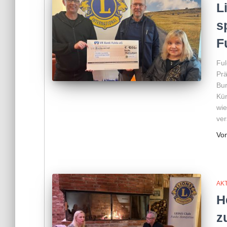
L
s
F
Ful
Prä
Bur
Kür
wie
ver
Vo
AKT
H
z