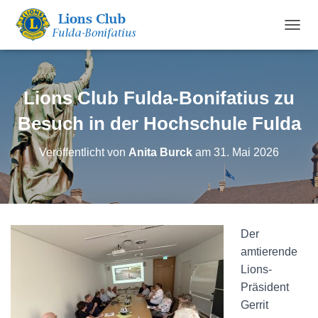
N
A
V
I
G
Lions Club Fulda-Bonifatius zu
A
T
Besuch in der Hochschule Fulda
I
O
Veröffentlicht von
Anita Burck
am
31. Mai 2026
N
U
M
S
C
H
Der
A
amtierende
L
T
Lions-
E
Präsident
N
Gerrit