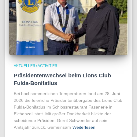
AKTUELLES / ACTIVITIES
Präsidentenwechsel beim Lions Club
Fulda-Bonifatius
Bei hochsommerlichen Temperaturen fand am 28. Juni
2026 die feierliche Präsidentenübergabe des Lions Club
Fulda-Bonifatius im Schlossrestaurant Fasanerie in
Eichenzell statt. Mit großer Dankbarkeit blickte der
scheidende Präsident Gerrit Schwender auf sein
Amtsjahr zurück. Gemeinsam
Weiterlesen