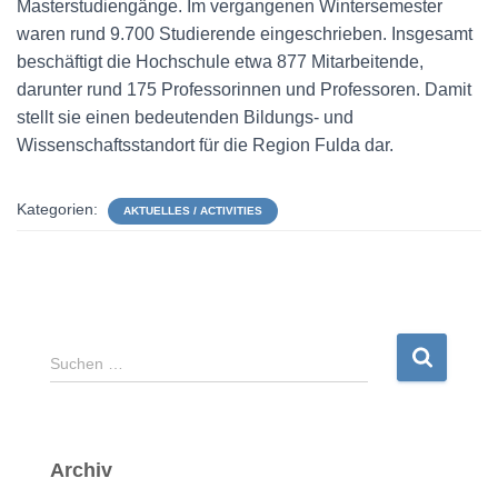
Masterstudiengänge. Im vergangenen Wintersemester
waren rund 9.700 Studierende eingeschrieben. Insgesamt
beschäftigt die Hochschule etwa 877 Mitarbeitende,
darunter rund 175 Professorinnen und Professoren. Damit
stellt sie einen bedeutenden Bildungs- und
Wissenschaftsstandort für die Region Fulda dar.
Kategorien:
AKTUELLES / ACTIVITIES
S
Suchen …
u
c
h
e
Archiv
n