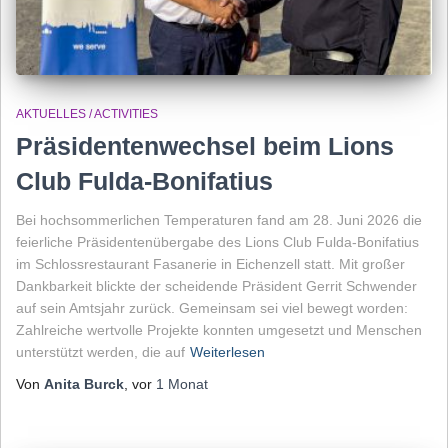
AKTUELLES / ACTIVITIES
Präsidentenwechsel beim Lions
Club Fulda-Bonifatius
Bei hochsommerlichen Temperaturen fand am 28. Juni 2026 die
feierliche Präsidentenübergabe des Lions Club Fulda-Bonifatius
im Schlossrestaurant Fasanerie in Eichenzell statt. Mit großer
Dankbarkeit blickte der scheidende Präsident Gerrit Schwender
auf sein Amtsjahr zurück. Gemeinsam sei viel bewegt worden:
Zahlreiche wertvolle Projekte konnten umgesetzt und Menschen
unterstützt werden, die auf
Weiterlesen
Von
Anita Burck
, vor
1 Monat