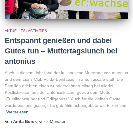
AKTUELLES / ACTIVITIES
Entspannt genießen und dabei
Gutes tun – Muttertagslunch bei
antonius
Auch in diesem Jahr fand der kulinarische Muttertag von antonius
und dem Lions Club Fulda-Bonifatius im antoniuscafe statt. Die
Familien erlebten einen wunderschönen Mittag bei allerlei
Köstlichkeiten aus der antoniusküche, getreu dem Motto
„Frühlingszauber und Grillgenuss“. Auch für die kleinen Gäste
wurde bestens gesorgt. Es gab Mitmachangebote wie Filzen und
Weiterlesen
Von
Anita Burck
, vor
3 Monaten