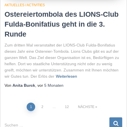
AKTUELLES / ACTIVITIES
Ostereiertombola des LIONS-Club
Fulda-Bonifatius geht in die 3.
Runde
Zum dritten Mal veranstaltet der LIONS-Club Fulda-Bonifatius
dieses Jahr eine Ostereier-Tombola. Lions Clubs gibt es auf der
ganzen Welt. Das Ziel dieser Organisation ist es, Bedürftigen zu
helfen. Dort wo staatliche Unterstützung nicht oder zu wenig
greift, möchten wir unterstützen. Zusammen mit Ihnen möchten
wir Gutes tun. Der Erlös der
Weiterlesen
Von
Anita Burck
, vor
5 Monaten
Seitennummerierung
1
2
…
12
NÄCHSTE
der
S
Suchen …