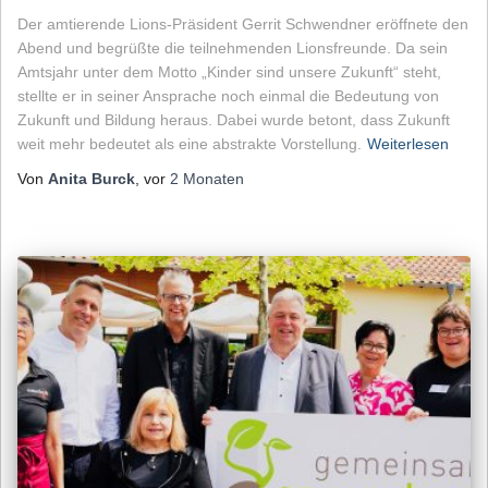
Der amtierende Lions-Präsident Gerrit Schwendner eröffnete den
Abend und begrüßte die teilnehmenden Lionsfreunde. Da sein
Amtsjahr unter dem Motto „Kinder sind unsere Zukunft“ steht,
stellte er in seiner Ansprache noch einmal die Bedeutung von
Zukunft und Bildung heraus. Dabei wurde betont, dass Zukunft
weit mehr bedeutet als eine abstrakte Vorstellung.
Weiterlesen
Von
Anita Burck
, vor
2 Monaten