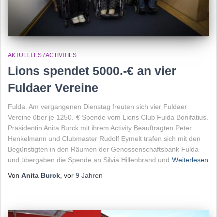
AKTUELLES / ACTIVITIES
Lions spendet 5000.-€ an vier
Fuldaer Vereine
Fulda. Am vergangenen Dienstag freuten sich vier Fuldaer
Vereine über je 1250.-€ Spende vom Lions Club Fulda Bonifatius.
Präsidentin Anita Burck mit ihrem Activity Beauftragten Peter
Henkelmann und Clubmaster Rudolf Eymelt trafen sich mit den
Begünstigten in den Räumen der Genossenschaftsbank Fulda
und übergaben die Spende an Silvia Hillenbrand und
Weiterlesen
Von
Anita Burck
, vor
9 Jahren