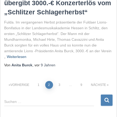
übergibt 3000.-€ Konzerterlös vom
„Schlitzer Schlagerherbst“
Fulda. Im vergangenen Herbst präsentierte der Fuldaer Lions-
Bonifatius in der Landesmusikakademie Hessen in Schlitz, den
ersten „Schlitzer Schlagerherbst“. Der Mann mit der
Mundharmonika, Michael Hirte, Thomas Cavazzini und Anita
Burck sorgten für ein volles Haus und so konnte nun die
amtierende Lions -Präsidentin Anita Burck, 3000.-€ an der Verein
„
Weiterlesen
Von
Anita Burck
, vor
9 Jahren
Seitennummerierung
VORHERIGE
1
2
3
…
9
NÄCHSTE
der
S
Suchen …
u
Beiträge
c
h