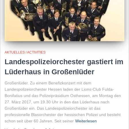
AKTUELLES / ACTIVITIES
Landespolizeiorchester gastiert im
Lüderhaus in Großenlüder
Großenlüder. Zu einem Benefizkonzert mit dem
Landespolizeiorchester Hessen laden der Lions-Club Fulda-
Bonifatius und das Polizeipräsidium Osthessen, am Montag den
27. März 2017, um 19.30 Uhr in den das Lüderhaus nach
Großenlüder ein. Das Landespolizeiorchester ist das
professionelle Blasorchester der hessischen Polizei und besteht
schon seit über 60 Jahren. Seit seiner
Weiterlesen