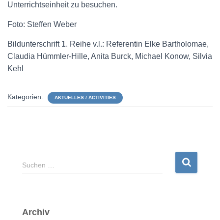
Unterrichtseinheit zu besuchen.
Foto: Steffen Weber
Bildunterschrift 1. Reihe v.l.: Referentin Elke Bartholomae,
Claudia Hümmler-Hille, Anita Burck, Michael Konow, Silvia
Kehl
Kategorien:
AKTUELLES / ACTIVITIES
S
Suchen …
u
c
h
e
Archiv
n