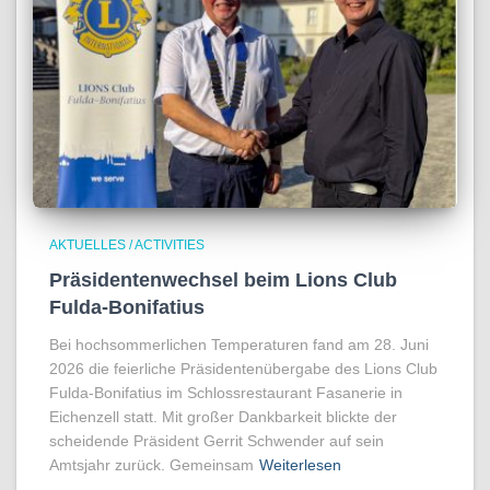
AKTUELLES / ACTIVITIES
Präsidentenwechsel beim Lions Club
Fulda-Bonifatius
Bei hochsommerlichen Temperaturen fand am 28. Juni
2026 die feierliche Präsidentenübergabe des Lions Club
Fulda-Bonifatius im Schlossrestaurant Fasanerie in
Eichenzell statt. Mit großer Dankbarkeit blickte der
scheidende Präsident Gerrit Schwender auf sein
Amtsjahr zurück. Gemeinsam
Weiterlesen