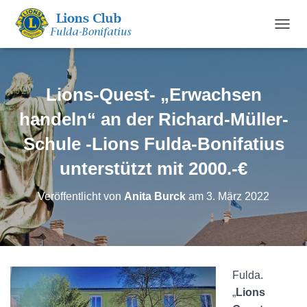
N
A
V
I
G
Lions-Quest- „Erwachsen
A
T
handeln“ an der Richard-Müller-
I
Schule -Lions Fulda-Bonifatius
O
N
unterstützt mit 2000.-€
U
M
S
Veröffentlicht von
Anita Burck
am
3. März 2022
C
H
A
L
T
E
Fulda.
N
„
Lions