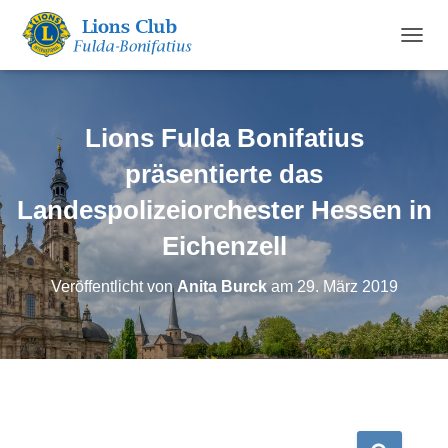
N
A
V
I
G
Lions Fulda Bonifatius
A
T
präsentierte das
I
Landespolizeiorchester Hessen in
O
N
Eichenzell
U
M
S
Veröffentlicht von
Anita Burck
am
29. März 2019
C
H
A
L
T
E
N