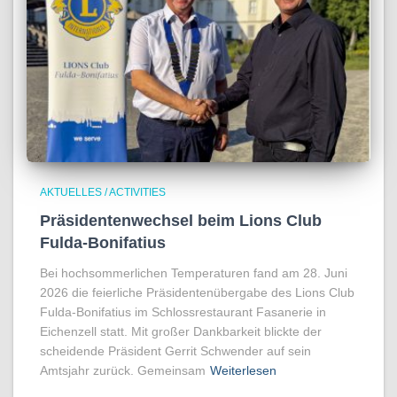
AKTUELLES / ACTIVITIES
Präsidentenwechsel beim Lions Club
Fulda-Bonifatius
Bei hochsommerlichen Temperaturen fand am 28. Juni
2026 die feierliche Präsidentenübergabe des Lions Club
Fulda-Bonifatius im Schlossrestaurant Fasanerie in
Eichenzell statt. Mit großer Dankbarkeit blickte der
scheidende Präsident Gerrit Schwender auf sein
Amtsjahr zurück. Gemeinsam
Weiterlesen