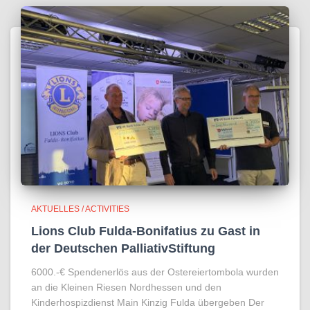
AKTUELLES / ACTIVITIES
Lions Club Fulda-Bonifatius zu Gast in
der Deutschen PalliativStiftung
6000.-€ Spendenerlös aus der Ostereiertombola wurden
an die Kleinen Riesen Nordhessen und den
Kinderhospizdienst Main Kinzig Fulda übergeben Der