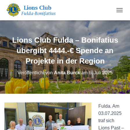
N
A
V
I
G
Lions Club Fulda – Bonifatius
A
T
übergibt 4444.-€ Spende an
I
Projekte in der Region
O
N
U
Veröffentlicht von
Anita Burck
am
6. Juli 2025
M
S
C
H
A
L
Fulda. Am
T
03.07.2025
E
N
traf sich
Lions Past –