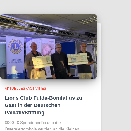
AKTUELLES / ACTIVITIES
Lions Club Fulda-Bonifatius zu
Gast in der Deutschen
PalliativStiftung
6000.-€ Spendenerlös aus der
Ostereiertombola wurden an die Kleinen