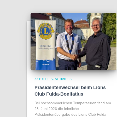
AKTUELLES / ACTIVITIES
Präsidentenwechsel beim Lions
Club Fulda-Bonifatius
Bei hochsommerlichen Temperaturen fand am
28. Juni 2026 die feierliche
Präsidentenübergabe des Lions Club Fulda-