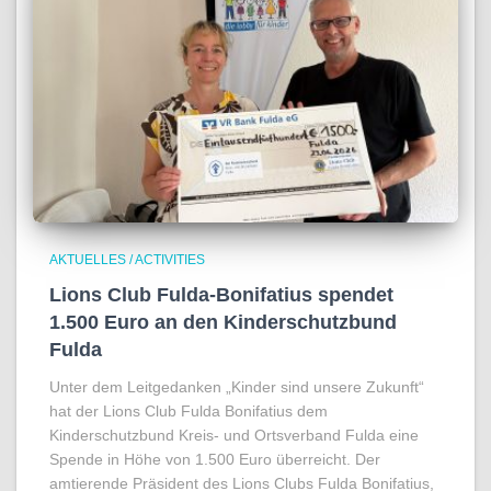
AKTUELLES / ACTIVITIES
Lions Club Fulda-Bonifatius spendet
1.500 Euro an den Kinderschutzbund
Fulda
Unter dem Leitgedanken „Kinder sind unsere Zukunft“
hat der Lions Club Fulda Bonifatius dem
Kinderschutzbund Kreis- und Ortsverband Fulda eine
Spende in Höhe von 1.500 Euro überreicht. Der
amtierende Präsident des Lions Clubs Fulda Bonifatius,