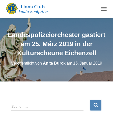
N
A
V
I
G
Landespolizeiorchester gastiert
A
T
am 25. März 2019 in der
I
Kulturscheune Eichenzell
O
N
U
Veröffentlicht von
Anita Burck
am
15. Januar 2019
M
S
C
H
A
L
T
E
N
S
Suchen …
u