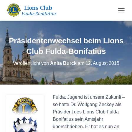
N
A
V
I
G
Präsidentenwechsel beim Lions
A
T
Club Fulda-Bonifatius
I
O
Veröffentlicht von
Anita Burck
am
12. August 2015
N
U
M
S
C
H
Fulda. Jugend ist unsere Zukunft –
A
so hatte Dr. Wolfgang Zeckey als
L
T
Präsident des Lions Club Fulda
E
Bonifatius sein Amtsjahr
N
überschrieben. Er hat es nun an