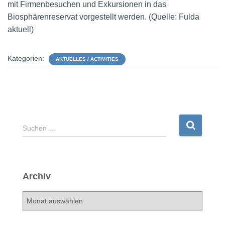
mit Firmenbesuchen und Exkursionen in das
Biosphärenreservat vorgestellt werden. (Quelle: Fulda
aktuell)
Kategorien:
AKTUELLES / ACTIVITIES
S
Suchen …
u
c
h
e
Archiv
n
n
A
a
r
c
c
h