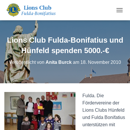
N
A
V
I
G
Lions Club Fulda-Bonifatius und
A
T
Hünfeld spenden 5000.-€
I
O
Veröffentlicht von
Anita Burck
am
18. November 2010
N
U
M
S
C
H
Fulda. Die
A
Fördervereine der
L
T
Lions Clubs Hünfeld
E
und Fulda Bonifatius
N
unterstützen mit