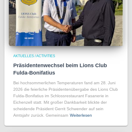
AKTUELLES / ACTIVITIES
Präsidentenwechsel beim Lions Club
Fulda-Bonifatius
Bei hochsommerlichen Temperaturen fand am 28. Juni
2026 die feierliche Präsidentenübergabe des Lions Club
Fulda-Bonifatius im Schlossrestaurant Fasanerie in
Eichenzell statt. Mit großer Dankbarkeit blickte der
scheidende Präsident Gerrit Schwender auf sein
Amtsjahr zurück. Gemeinsam
Weiterlesen