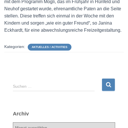
mit dem Programm Mogli, das im Frühjahr in Hünfeld und
Neuhof gestartet wurde, ehrenamtliche Paten an die Seite
stellen. Diese treffen sich einmal in der Woche mit den
Kindern und sorgen „wie ein guter Freund“, so Janina
Eckhardt, für eine abwechslungsreiche Freizeitgestaltung.
Kategorien:
AKTUELLES / ACTIVITIES
S
Suchen …
u
c
h
e
Archiv
n
n
A