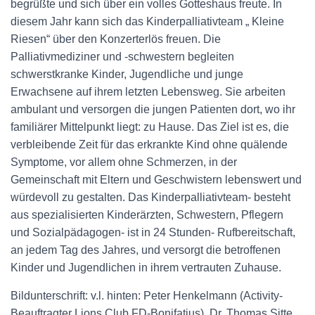
begrüßte und sich über ein volles Gotteshaus freute. In
diesem Jahr kann sich das Kinderpalliativteam „ Kleine
Riesen“ über den Konzerterlös freuen. Die
Palliativmediziner und -schwestern begleiten
schwerstkranke Kinder, Jugendliche und junge
Erwachsene auf ihrem letzten Lebensweg. Sie arbeiten
ambulant und versorgen die jungen Patienten dort, wo ihr
familiärer Mittelpunkt liegt: zu Hause. Das Ziel ist es, die
verbleibende Zeit für das erkrankte Kind ohne quälende
Symptome, vor allem ohne Schmerzen, in der
Gemeinschaft mit Eltern und Geschwistern lebenswert und
würdevoll zu gestalten. Das Kinderpalliativteam- besteht
aus spezialisierten Kinderärzten, Schwestern, Pflegern
und Sozialpädagogen- ist in 24 Stunden- Rufbereitschaft,
an jedem Tag des Jahres, und versorgt die betroffenen
Kinder und Jugendlichen in ihrem vertrauten Zuhause.
Bildunterschrift: v.l. hinten: Peter Henkelmann (Activity-
Beauftragter Lions Club FD-Bonifatius), Dr. Thomas Sitte,