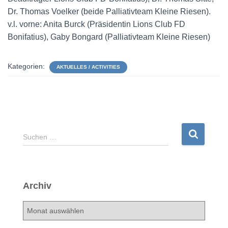
Dr. Thomas Voelker (beide Palliativteam Kleine Riesen).
v.l. vorne: Anita Burck (Präsidentin Lions Club FD
Bonifatius), Gaby Bongard (Palliativteam Kleine Riesen)
Kategorien:
AKTUELLES / ACTIVITIES
S
Suchen …
u
c
h
e
Archiv
n
n
A
a
r
c