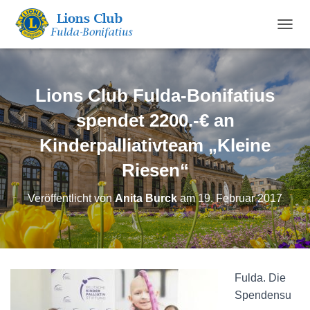
N
A
V
I
G
Lions Club Fulda-Bonifatius
A
T
spendet 2200.-€ an
I
Kinderpalliativteam „Kleine
O
N
Riesen“
U
M
S
Veröffentlicht von
Anita Burck
am
19. Februar 2017
C
H
A
L
T
E
Fulda. Die
N
Spendensu