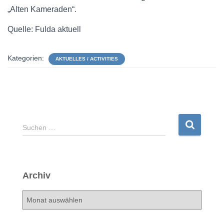
„Alten Kameraden“.
Quelle: Fulda aktuell
Kategorien:
AKTUELLES / ACTIVITIES
S
Suchen …
u
c
h
e
Archiv
n
n
A
a
r
c
c
h