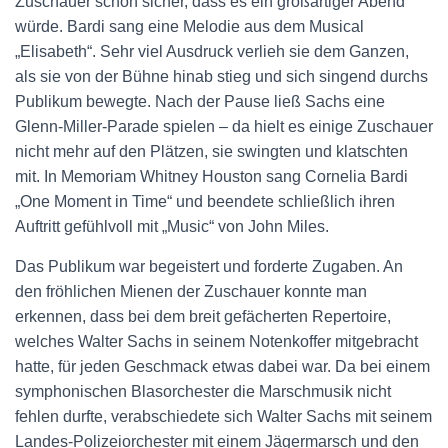
Zuschauer schon sicher, dass es ein großartiger Abend
würde. Bardi sang eine Melodie aus dem Musical
„Elisabeth“. Sehr viel Ausdruck verlieh sie dem Ganzen,
als sie von der Bühne hinab stieg und sich singend durchs
Publikum bewegte. Nach der Pause ließ Sachs eine
Glenn-Miller-Parade spielen – da hielt es einige Zuschauer
nicht mehr auf den Plätzen, sie swingten und klatschten
mit. In Memoriam Whitney Houston sang Cornelia Bardi
„One Moment in Time“ und beendete schließlich ihren
Auftritt gefühlvoll mit „Music“ von John Miles.
Das Publikum war begeistert und forderte Zugaben. An
den fröhlichen Mienen der Zuschauer konnte man
erkennen, dass bei dem breit gefächerten Repertoire,
welches Walter Sachs in seinem Notenkoffer mitgebracht
hatte, für jeden Geschmack etwas dabei war. Da bei einem
symphonischen Blasorchester die Marschmusik nicht
fehlen durfte, verabschiedete sich Walter Sachs mit seinem
Landes-Polizeiorchester mit einem Jägermarsch und den