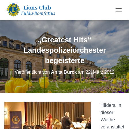
N
A
V
I
G
„Greatest Hits“
A
T
Landespolizeiorchester
I
begeisterte
O
N
U
Veröffentlicht von
Anita Burck
am
22. März 2012
M
S
C
H
A
L
Hilders. In
T
dieser
E
N
Woche
veranstaltet