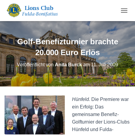
N
A
V
I
G
Golf-Benefizturnier brachte
A
T
20.000 Euro Erlös
I
O
Veröffentlicht von
Anita Burck
am
11. Juli 2009
N
U
M
S
C
H
Hünfeld.
Die Premiere war
A
ein Erfolg: Das
L
T
gemeinsame Benefiz-
E
Golfturnier der Lions-Clubs
N
Hünfeld und Fulda-