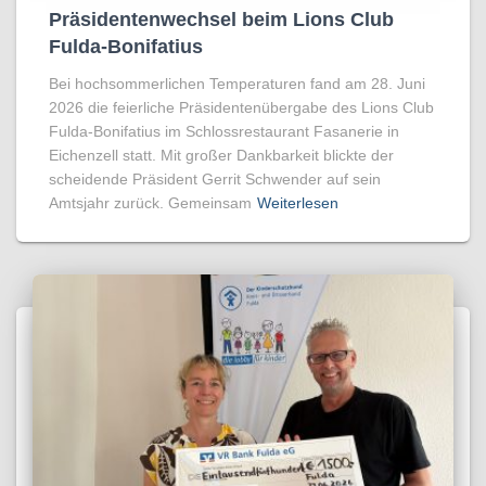
Präsidentenwechsel beim Lions Club
Fulda-Bonifatius
Bei hochsommerlichen Temperaturen fand am 28. Juni
2026 die feierliche Präsidentenübergabe des Lions Club
Fulda-Bonifatius im Schlossrestaurant Fasanerie in
Eichenzell statt. Mit großer Dankbarkeit blickte der
scheidende Präsident Gerrit Schwender auf sein
Amtsjahr zurück. Gemeinsam
Weiterlesen